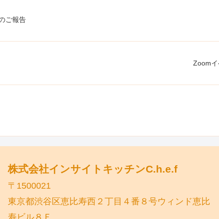
催のご報告
Zoom
株式会社インサイトキッチンC.h.e.f
〒1500021
東京都渋谷区恵比寿西２丁目４番８号ウィンド恵比
寿ビル８Ｆ